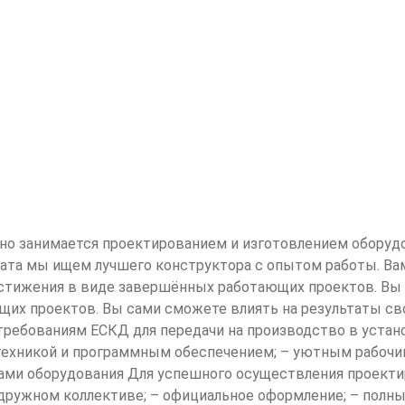
о занимается проектированием и изготовлением оборудов
ата мы ищем лучшего конструктора с опытом работы. Вам
стижения в виде завершённых работающих проектов. Вы 
их проектов. Вы сами сможете влиять на результаты свое
ребованиям ЕСКД для передачи на производство в устано
гтехникой и программным обеспечением; – уютным рабоч
ами оборудования Для успешного осуществления проектир
дружном коллективе; – официальное оформление; – полный 