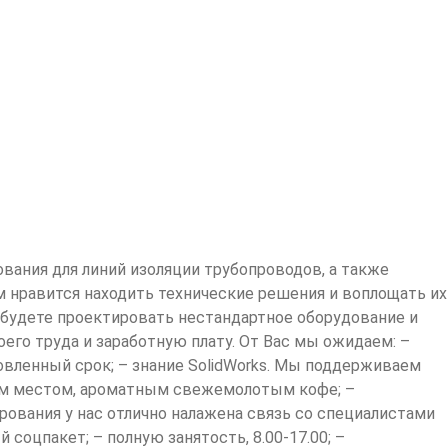
ания для линий изоляции трубопроводов, а также
 нравится находить технические решения и воплощать их
будете проектировать нестандартное оборудование и
го труда и заработную плату. От Вас мы ожидаем: –
вленный срок; – знание SolidWorks. Мы поддерживаем
им местом, ароматным свежемолотым кофе; –
ования у нас отлично налажена связь со специалистами
соцпакет; – полную занятость, 8.00-17.00; –